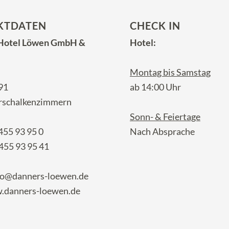
KTDATEN
CHECK IN
 Hotel Löwen GmbH &
Hotel:
Montag bis Samstag
91
ab 14:00 Uhr
rschalkenzimmern
Sonn- & Feiertage
455 93 95 0
Nach Absprache
455 93 95 41
fo@danners-loewen.de
danners-loewen.de