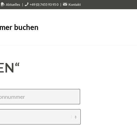
Aktuelles
|
+49 (0) 7455 93 95 0
|
Kontakt
mer buchen
EN“