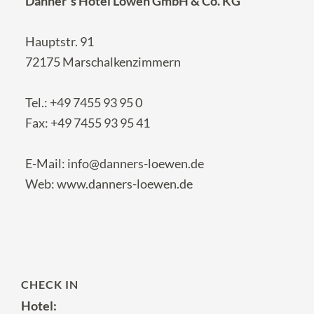
Danner`s Hotel Löwen GmbH & Co. KG
Hauptstr. 91
72175 Marschalkenzimmern
Tel.:
+49 7455 93 95 0
Fax: +49 7455 93 95 41
E-Mail:
info@danners-loewen.de
Web:
www.danners-loewen.de
CHECK IN
Hotel: