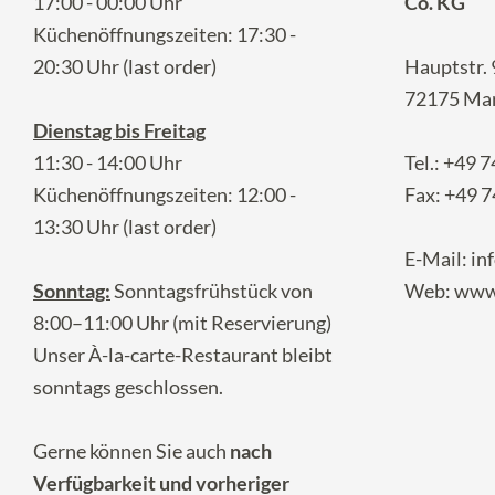
17:00 - 00:00 Uhr
Co. KG
Küchenöffnungszeiten: 17:30 -
20:30 Uhr (last order)
Hauptstr. 
72175 Ma
Dienstag bis Freitag
11:30 - 14:00 Uhr
Tel.:
+49 7
Küchenöffnungszeiten: 12:00 -
Fax: +49 7
13:30 Uhr (last order)
E-Mail:
in
Sonntag:
Sonntagsfrühstück von
Web:
www.
8:00–11:00 Uhr (mit Reservierung)
Unser À-la-carte-Restaurant bleibt
sonntags geschlossen.
Gerne können Sie auch
nach
Verfügbarkeit und vorheriger