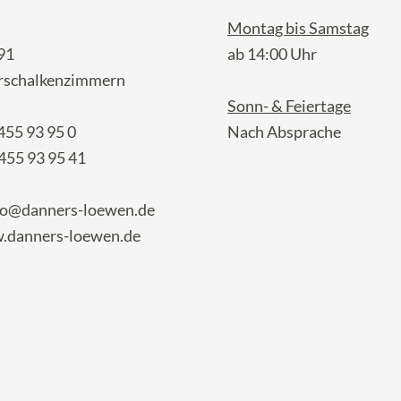
Montag bis Samstag
91
ab 14:00 Uhr
rschalkenzimmern
Sonn- & Feiertage
455 93 95 0
Nach Absprache
455 93 95 41
fo@danners-loewen.de
danners-loewen.de