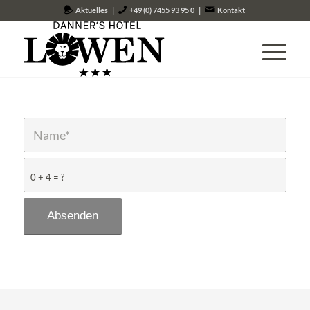
Aktuelles
|
+49 (0) 7455 93 95 0
|
Kontakt
0 + 4 = ?